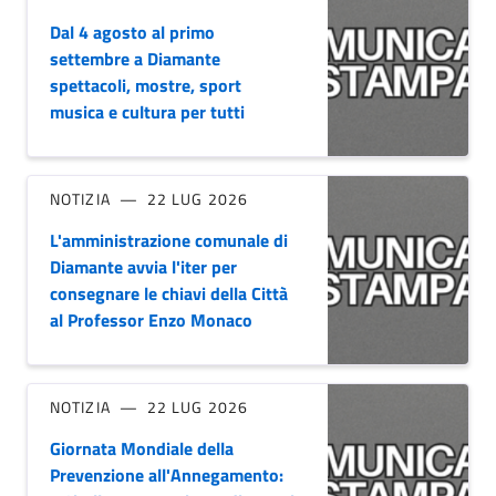
Dal 4 agosto al primo
settembre a Diamante
spettacoli, mostre, sport
musica e cultura per tutti
NOTIZIA
22 LUG 2026
L'amministrazione comunale di
Diamante avvia l'iter per
consegnare le chiavi della Città
al Professor Enzo Monaco
NOTIZIA
22 LUG 2026
Giornata Mondiale della
Prevenzione all'Annegamento: