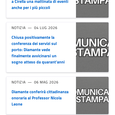
a Cirella una mattinata di eventi
anche per i più piccoli
NOTIZIA
04 LUG 2026
Chiusa positivamente la
conferenza dei servizi sul
porto: Diamante vede
finalmente avvicinarsi un
sogno atteso da quarant’anni
NOTIZIA
06 MAG 2026
Diamante conferirà cittadinanza
onoraria al Professor Nicola
Leone