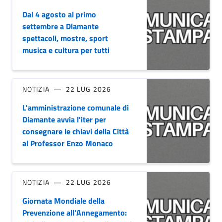
Dal 4 agosto al primo
settembre a Diamante
spettacoli, mostre, sport
musica e cultura per tutti
NOTIZIA
22 LUG 2026
L'amministrazione comunale di
Diamante avvia l'iter per
consegnare le chiavi della Città
al Professor Enzo Monaco
NOTIZIA
22 LUG 2026
Giornata Mondiale della
Prevenzione all'Annegamento: