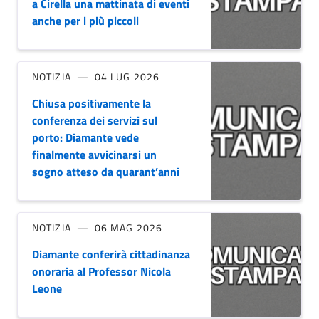
a Cirella una mattinata di eventi
anche per i più piccoli
NOTIZIA
04 LUG 2026
Chiusa positivamente la
conferenza dei servizi sul
porto: Diamante vede
finalmente avvicinarsi un
sogno atteso da quarant’anni
NOTIZIA
06 MAG 2026
Diamante conferirà cittadinanza
onoraria al Professor Nicola
Leone