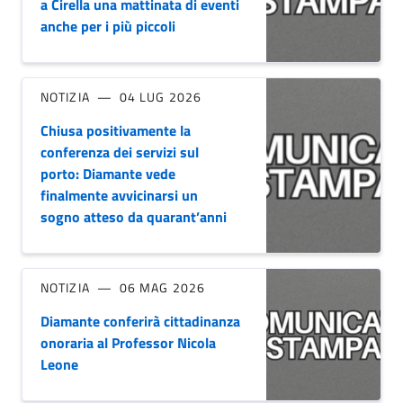
a Cirella una mattinata di eventi
anche per i più piccoli
NOTIZIA
04 LUG 2026
Chiusa positivamente la
conferenza dei servizi sul
porto: Diamante vede
finalmente avvicinarsi un
sogno atteso da quarant’anni
NOTIZIA
06 MAG 2026
Diamante conferirà cittadinanza
onoraria al Professor Nicola
Leone