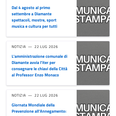
Dal 4 agosto al primo
settembre a Diamante
spettacoli, mostre, sport
musica e cultura per tutti
NOTIZIA
22 LUG 2026
L'amministrazione comunale di
Diamante avvia l'iter per
consegnare le chiavi della Città
al Professor Enzo Monaco
NOTIZIA
22 LUG 2026
Giornata Mondiale della
Prevenzione all'Annegamento: