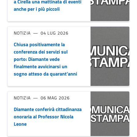
a Cirella una mattinata di eventi
anche per i più piccoli
NOTIZIA
04 LUG 2026
Chiusa positivamente la
conferenza dei servizi sul
porto: Diamante vede
finalmente avvicinarsi un
sogno atteso da quarant’anni
NOTIZIA
06 MAG 2026
Diamante conferirà cittadinanza
onoraria al Professor Nicola
Leone