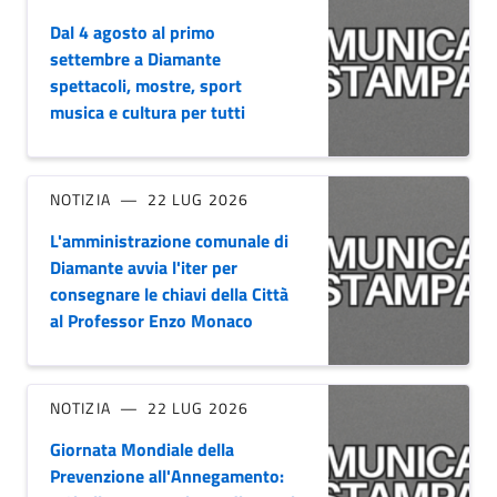
Dal 4 agosto al primo
settembre a Diamante
spettacoli, mostre, sport
musica e cultura per tutti
NOTIZIA
22 LUG 2026
L'amministrazione comunale di
Diamante avvia l'iter per
consegnare le chiavi della Città
al Professor Enzo Monaco
NOTIZIA
22 LUG 2026
Giornata Mondiale della
Prevenzione all'Annegamento: