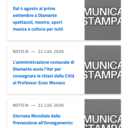
Dal 4 agosto al primo
settembre a Diamante
spettacoli, mostre, sport
musica e cultura per tutti
NOTIZIA
22 LUG 2026
L'amministrazione comunale di
Diamante avvia l'iter per
consegnare le chiavi della Città
al Professor Enzo Monaco
NOTIZIA
22 LUG 2026
Giornata Mondiale della
Prevenzione all'Annegamento: