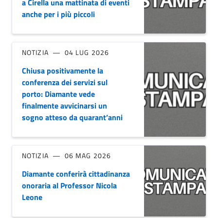
a Cirella una mattinata di eventi
anche per i più piccoli
NOTIZIA
04 LUG 2026
Chiusa positivamente la
conferenza dei servizi sul
porto: Diamante vede
finalmente avvicinarsi un
sogno atteso da quarant’anni
NOTIZIA
06 MAG 2026
Diamante conferirà cittadinanza
onoraria al Professor Nicola
Leone