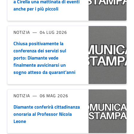
a Cirella una mattinata di eventi
anche per i più piccoli
NOTIZIA
04 LUG 2026
Chiusa positivamente la
conferenza dei servizi sul
porto: Diamante vede
finalmente avvicinarsi un
sogno atteso da quarant’anni
NOTIZIA
06 MAG 2026
Diamante conferirà cittadinanza
onoraria al Professor Nicola
Leone