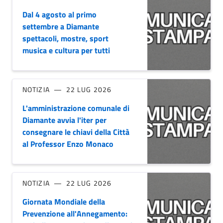
Dal 4 agosto al primo
settembre a Diamante
spettacoli, mostre, sport
musica e cultura per tutti
NOTIZIA
22 LUG 2026
L'amministrazione comunale di
Diamante avvia l'iter per
consegnare le chiavi della Città
al Professor Enzo Monaco
NOTIZIA
22 LUG 2026
Giornata Mondiale della
Prevenzione all'Annegamento: