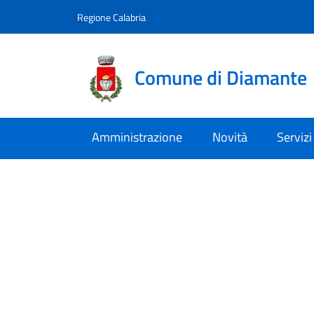
Vai al contenuto
accedi al menu
footer.enter
Regione Calabria
Comune di Diamante
Amministrazione
Novità
Servizi