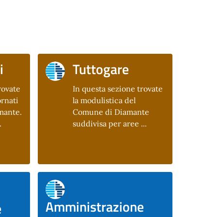
i
Tuttogare
rovate
In questa sezione trovate
rnati
la modulistica del
mante.
Comune di Diamante
.
suddivisa per aree ...
Amministrazione
e