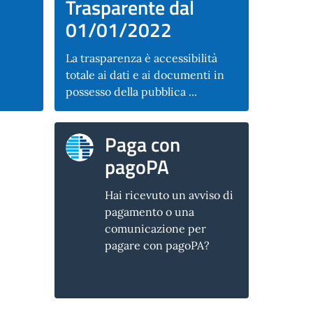
Trasparente dal
01/01/2022
La trasparenza è accessibilità
totale ai dati e ai documenti in
possesso della pubblica ...
Paga con
pagoPA
Hai ricevuto un avviso di
pagamento o una
comunicazione per
pagare con pagoPA?