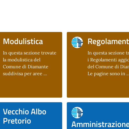
Modulistica
Regolament
In questa sezione trovate
In questa sezione t
la modulistica del
i Regolamenti aggio
Comune di Diamante
del Comune di Dia
suddivisa per aree ...
Le pagine sono in ..
Vecchio Albo
Pretorio
Amministrazion