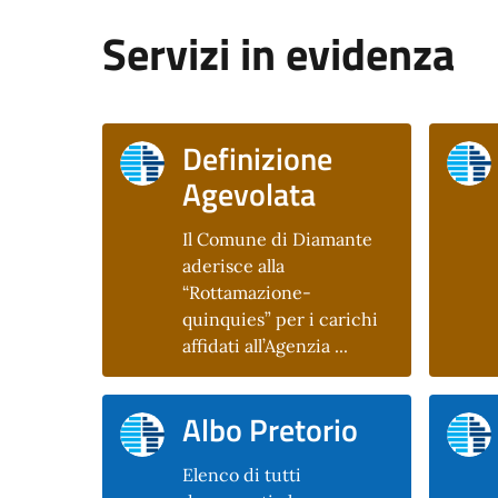
Servizi in evidenza
Definizione
Agevolata
Il Comune di Diamante
aderisce alla
“Rottamazione-
quinquies” per i carichi
affidati all’Agenzia ...
Albo Pretorio
Elenco di tutti