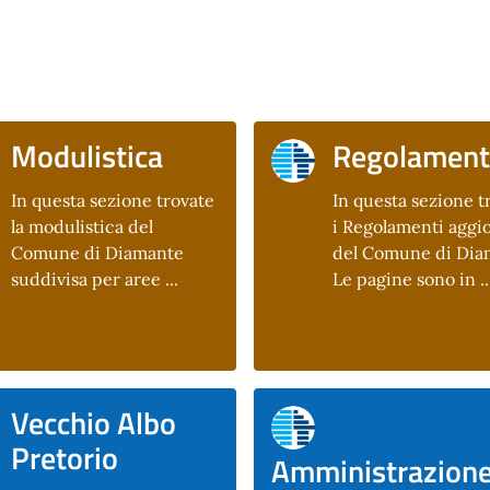
Modulistica
Regolament
In questa sezione trovate
In questa sezione t
la modulistica del
i Regolamenti aggio
Comune di Diamante
del Comune di Dia
suddivisa per aree ...
Le pagine sono in ..
Vecchio Albo
Pretorio
Amministrazion