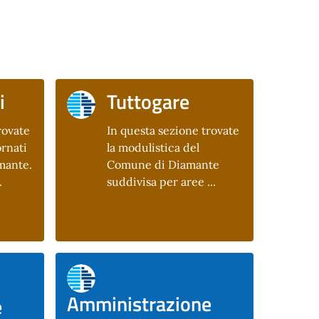
i
Tuttogare
rovate
In questa sezione trovate
rnati
la modulistica del
mante.
Comune di Diamante
.
suddivisa per aree ...
Amministrazione
e