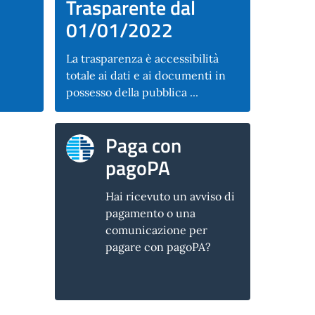
Trasparente dal
01/01/2022
La trasparenza è accessibilità
totale ai dati e ai documenti in
possesso della pubblica ...
Paga con
pagoPA
Hai ricevuto un avviso di
pagamento o una
comunicazione per
pagare con pagoPA?