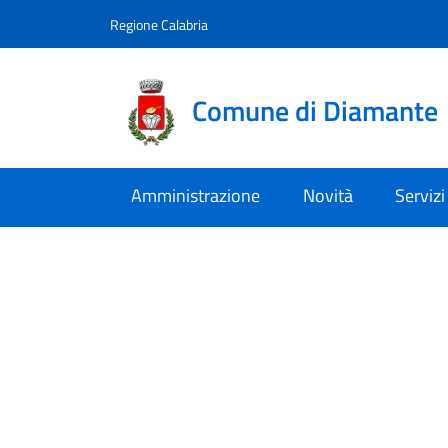
Vai al contenuto
accedi al menu
footer.enter
Regione Calabria
Comune di Diamante
Amministrazione
Novità
Servizi