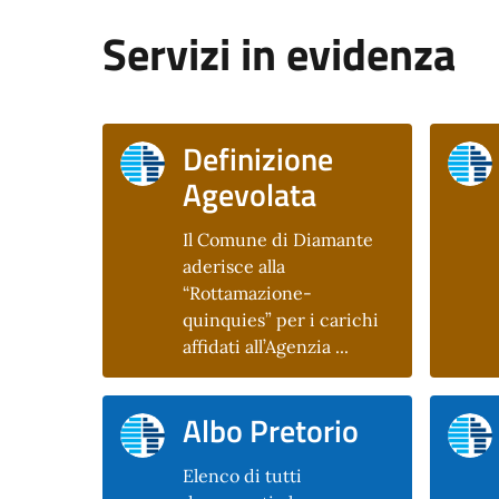
Servizi in evidenza
Definizione
Agevolata
Il Comune di Diamante
aderisce alla
“Rottamazione-
quinquies” per i carichi
affidati all’Agenzia ...
Albo Pretorio
Elenco di tutti