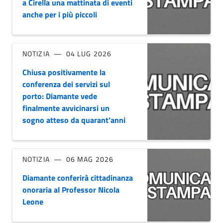
a Cirella una mattinata di eventi
anche per i più piccoli
NOTIZIA
04 LUG 2026
Chiusa positivamente la
conferenza dei servizi sul
porto: Diamante vede
finalmente avvicinarsi un
sogno atteso da quarant’anni
NOTIZIA
06 MAG 2026
Diamante conferirà cittadinanza
onoraria al Professor Nicola
Leone