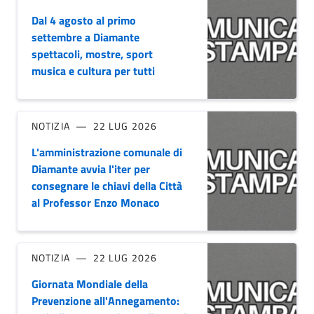
Dal 4 agosto al primo
settembre a Diamante
spettacoli, mostre, sport
musica e cultura per tutti
NOTIZIA
22 LUG 2026
L'amministrazione comunale di
Diamante avvia l'iter per
consegnare le chiavi della Città
al Professor Enzo Monaco
NOTIZIA
22 LUG 2026
Giornata Mondiale della
Prevenzione all'Annegamento: