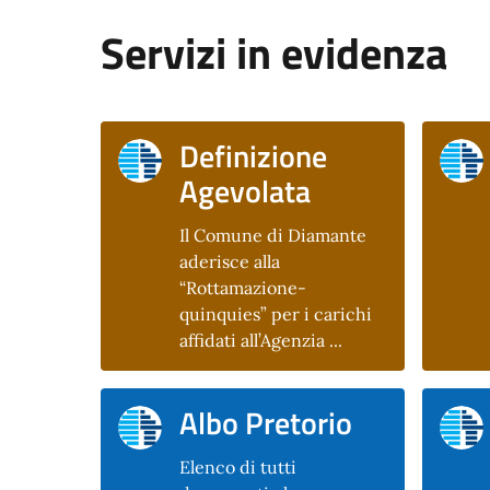
Servizi in evidenza
Definizione
Agevolata
Il Comune di Diamante
aderisce alla
“Rottamazione-
quinquies” per i carichi
affidati all’Agenzia ...
Albo Pretorio
Elenco di tutti