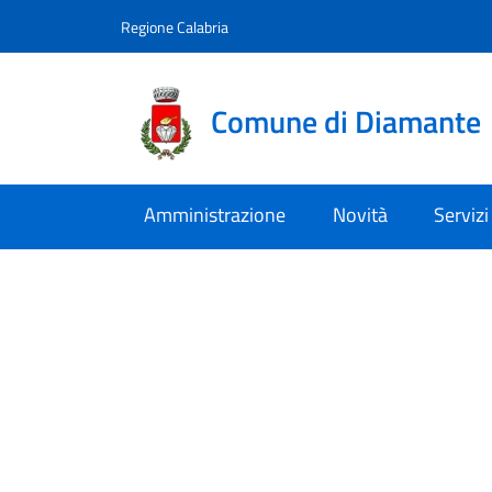
Vai al contenuto
accedi al menu
footer.enter
Regione Calabria
Comune di Diamante
Amministrazione
Novità
Servizi