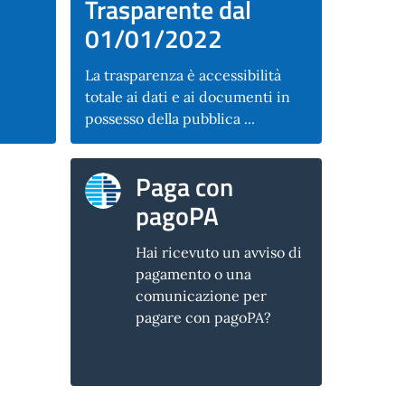
Trasparente dal
01/01/2022
La trasparenza è accessibilità
totale ai dati e ai documenti in
possesso della pubblica ...
Paga con
pagoPA
Hai ricevuto un avviso di
pagamento o una
comunicazione per
pagare con pagoPA?