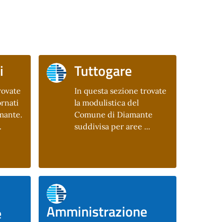
i
Tuttogare
rovate
In questa sezione trovate
rnati
la modulistica del
mante.
Comune di Diamante
.
suddivisa per aree ...
Amministrazione
e