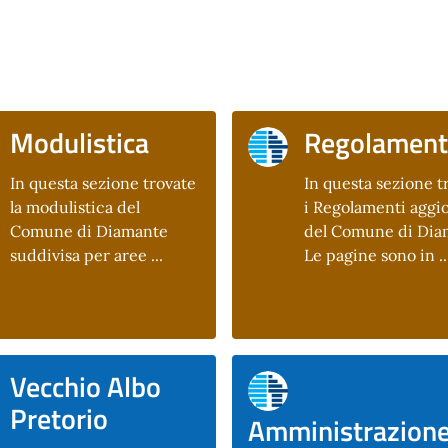
Modulistica
Regolament
In questa sezione trovate
In questa sezione t
la modulistica del
i Regolamenti aggio
Comune di Diamante
del Comune di Dia
suddivisa per aree ...
Le pagine sono in ..
Vecchio Albo
Pretorio
Amministrazion