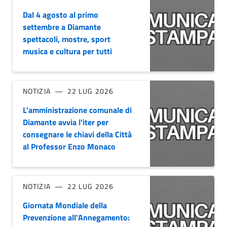
Dal 4 agosto al primo
settembre a Diamante
spettacoli, mostre, sport
musica e cultura per tutti
NOTIZIA
22 LUG 2026
L'amministrazione comunale di
Diamante avvia l'iter per
consegnare le chiavi della Città
al Professor Enzo Monaco
NOTIZIA
22 LUG 2026
Giornata Mondiale della
Prevenzione all'Annegamento: