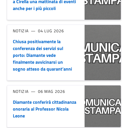
a Cirella una mattinata di eventi
anche per i più piccoli
NOTIZIA
04 LUG 2026
Chiusa positivamente la
conferenza dei servizi sul
porto: Diamante vede
finalmente avvicinarsi un
sogno atteso da quarant’anni
NOTIZIA
06 MAG 2026
Diamante conferirà cittadinanza
onoraria al Professor Nicola
Leone