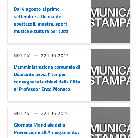
Dal 4 agosto al primo
settembre a Diamante
spettacoli, mostre, sport
musica e cultura per tutti
NOTIZIA
22 LUG 2026
L'amministrazione comunale di
Diamante avvia l'iter per
consegnare le chiavi della Città
al Professor Enzo Monaco
NOTIZIA
22 LUG 2026
Giornata Mondiale della
Prevenzione all'Annegamento: