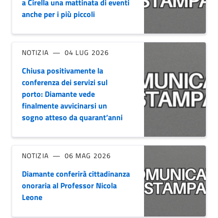
a Cirella una mattinata di eventi
anche per i più piccoli
NOTIZIA
04 LUG 2026
Chiusa positivamente la
conferenza dei servizi sul
porto: Diamante vede
finalmente avvicinarsi un
sogno atteso da quarant’anni
NOTIZIA
06 MAG 2026
Diamante conferirà cittadinanza
onoraria al Professor Nicola
Leone