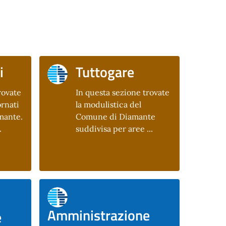
i
Tuttogare
rovate
In questa sezione trovate
rnati
la modulistica del
mante.
Comune di Diamante
.
suddivisa per aree ...
Amministrazione
e