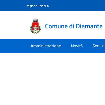
Vai al contenuto
accedi al menu
footer.enter
Regione Calabria
Comune di Diamante
Amministrazione
Novità
Servizi