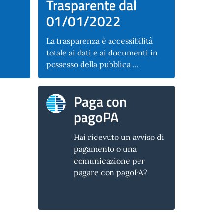
Trasparente dal
01/01/2022
La trasparenza è accessibilità
totale ai dati e ai documenti in
possesso della pubblica ...
Paga con
pagoPA
Hai ricevuto un avviso di
pagamento o una
comunicazione per
pagare con pagoPA?