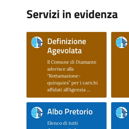
Servizi in evidenza
Definizione
Agevolata
Il Comune di Diamante
aderisce alla
“Rottamazione-
quinquies” per i carichi
affidati all’Agenzia ...
Albo Pretorio
Elenco di tutti