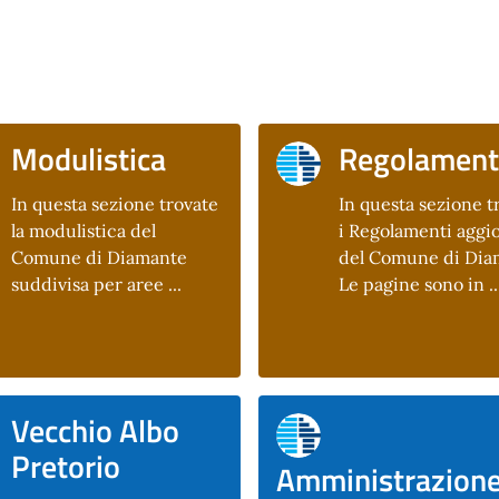
Modulistica
Regolament
In questa sezione trovate
In questa sezione t
la modulistica del
i Regolamenti aggio
Comune di Diamante
del Comune di Dia
suddivisa per aree ...
Le pagine sono in ..
Vecchio Albo
Pretorio
Amministrazion