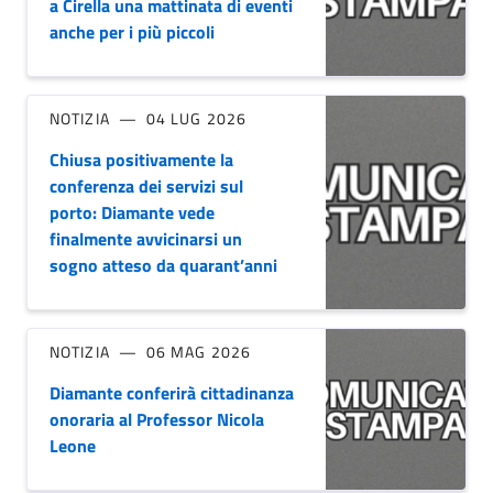
a Cirella una mattinata di eventi
anche per i più piccoli
NOTIZIA
04 LUG 2026
Chiusa positivamente la
conferenza dei servizi sul
porto: Diamante vede
finalmente avvicinarsi un
sogno atteso da quarant’anni
NOTIZIA
06 MAG 2026
Diamante conferirà cittadinanza
onoraria al Professor Nicola
Leone