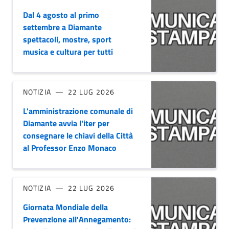
Dal 4 agosto al primo
settembre a Diamante
spettacoli, mostre, sport
musica e cultura per tutti
NOTIZIA
22 LUG 2026
L'amministrazione comunale di
Diamante avvia l'iter per
consegnare le chiavi della Città
al Professor Enzo Monaco
NOTIZIA
22 LUG 2026
Giornata Mondiale della
Prevenzione all'Annegamento: