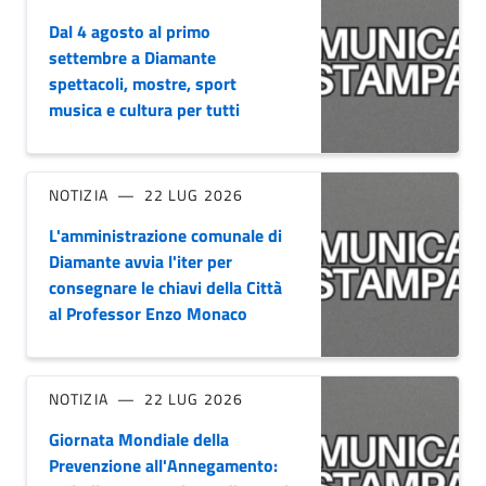
Dal 4 agosto al primo
settembre a Diamante
spettacoli, mostre, sport
musica e cultura per tutti
NOTIZIA
22 LUG 2026
L'amministrazione comunale di
Diamante avvia l'iter per
consegnare le chiavi della Città
al Professor Enzo Monaco
NOTIZIA
22 LUG 2026
Giornata Mondiale della
Prevenzione all'Annegamento: