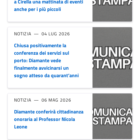
a Cirella una mattinata di eventi
anche per i più piccoli
NOTIZIA
04 LUG 2026
Chiusa positivamente la
conferenza dei servizi sul
porto: Diamante vede
finalmente avvicinarsi un
sogno atteso da quarant’anni
NOTIZIA
06 MAG 2026
Diamante conferirà cittadinanza
onoraria al Professor Nicola
Leone