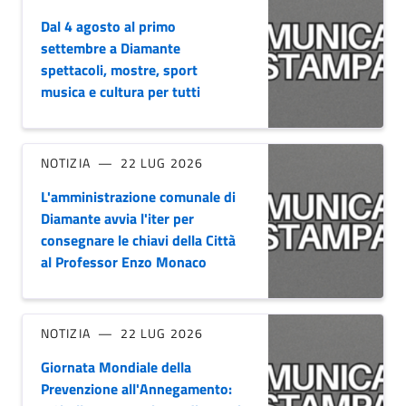
Dal 4 agosto al primo
settembre a Diamante
spettacoli, mostre, sport
musica e cultura per tutti
NOTIZIA
22 LUG 2026
L'amministrazione comunale di
Diamante avvia l'iter per
consegnare le chiavi della Città
al Professor Enzo Monaco
NOTIZIA
22 LUG 2026
Giornata Mondiale della
Prevenzione all'Annegamento: