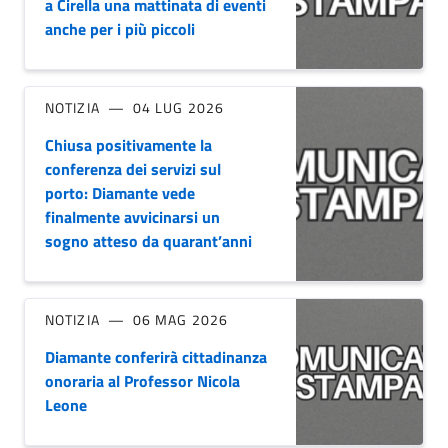
a Cirella una mattinata di eventi
anche per i più piccoli
NOTIZIA
04 LUG 2026
Chiusa positivamente la
conferenza dei servizi sul
porto: Diamante vede
finalmente avvicinarsi un
sogno atteso da quarant’anni
NOTIZIA
06 MAG 2026
Diamante conferirà cittadinanza
onoraria al Professor Nicola
Leone