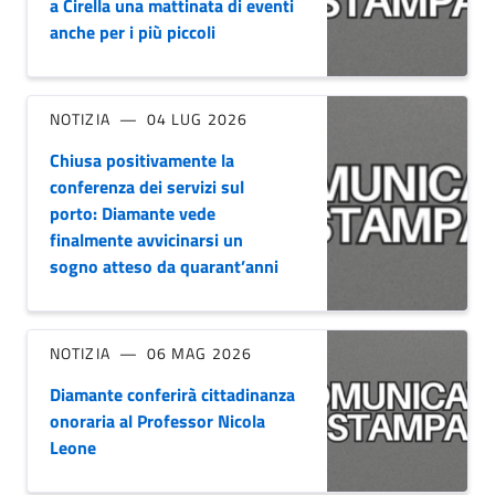
a Cirella una mattinata di eventi
anche per i più piccoli
NOTIZIA
04 LUG 2026
Chiusa positivamente la
conferenza dei servizi sul
porto: Diamante vede
finalmente avvicinarsi un
sogno atteso da quarant’anni
NOTIZIA
06 MAG 2026
Diamante conferirà cittadinanza
onoraria al Professor Nicola
Leone