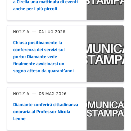
a Cirella una mattinata di eventi
anche per i più piccoli
NOTIZIA
04 LUG 2026
Chiusa positivamente la
conferenza dei servizi sul
porto: Diamante vede
finalmente avvicinarsi un
sogno atteso da quarant’anni
NOTIZIA
06 MAG 2026
Diamante conferirà cittadinanza
onoraria al Professor Nicola
Leone