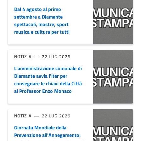
Dal 4 agosto al primo
settembre a Diamante
spettacoli, mostre, sport
musica e cultura per tutti
NOTIZIA
22 LUG 2026
L'amministrazione comunale di
Diamante avvia l'iter per
consegnare le chiavi della Città
al Professor Enzo Monaco
NOTIZIA
22 LUG 2026
Giornata Mondiale della
Prevenzione all'Annegamento: