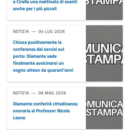
a Cirella una mattinata di eventi
anche per i più piccoli
NOTIZIA
04 LUG 2026
Chiusa positivamente la
conferenza dei servizi sul
porto: Diamante vede
finalmente avvicinarsi un
sogno atteso da quarant’anni
NOTIZIA
06 MAG 2026
Diamante conferirà cittadinanza
onoraria al Professor Nicola
Leone