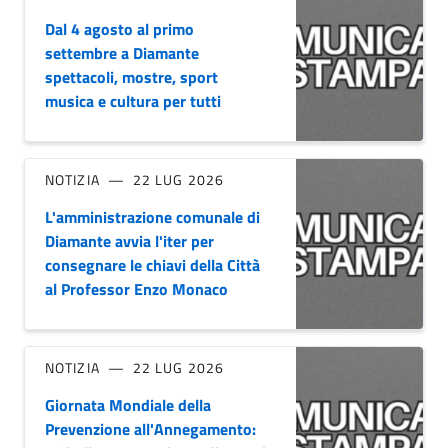
Dal 4 agosto al primo
settembre a Diamante
spettacoli, mostre, sport
musica e cultura per tutti
NOTIZIA
22 LUG 2026
L'amministrazione comunale di
Diamante avvia l'iter per
consegnare le chiavi della Città
al Professor Enzo Monaco
NOTIZIA
22 LUG 2026
Giornata Mondiale della
Prevenzione all'Annegamento: