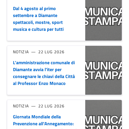
Dal 4 agosto al primo
settembre a Diamante
spettacoli, mostre, sport
musica e cultura per tutti
NOTIZIA
22 LUG 2026
L'amministrazione comunale di
Diamante avvia l'iter per
consegnare le chiavi della Città
al Professor Enzo Monaco
NOTIZIA
22 LUG 2026
Giornata Mondiale della
Prevenzione all'Annegamento: