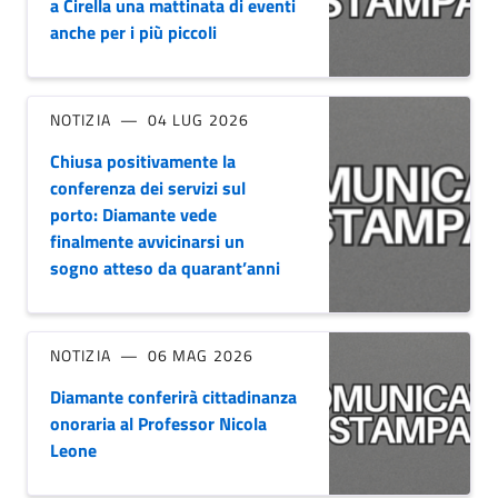
a Cirella una mattinata di eventi
anche per i più piccoli
NOTIZIA
04 LUG 2026
Chiusa positivamente la
conferenza dei servizi sul
porto: Diamante vede
finalmente avvicinarsi un
sogno atteso da quarant’anni
NOTIZIA
06 MAG 2026
Diamante conferirà cittadinanza
onoraria al Professor Nicola
Leone