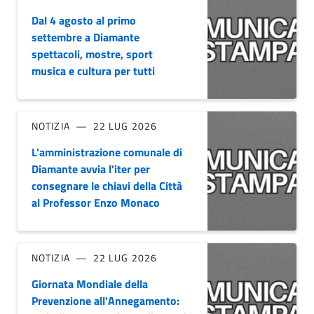
Dal 4 agosto al primo
settembre a Diamante
spettacoli, mostre, sport
musica e cultura per tutti
NOTIZIA
22 LUG 2026
L'amministrazione comunale di
Diamante avvia l'iter per
consegnare le chiavi della Città
al Professor Enzo Monaco
NOTIZIA
22 LUG 2026
Giornata Mondiale della
Prevenzione all'Annegamento: