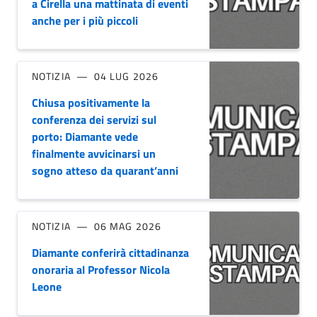
a Cirella una mattinata di eventi
anche per i più piccoli
NOTIZIA
04 LUG 2026
Chiusa positivamente la
conferenza dei servizi sul
porto: Diamante vede
finalmente avvicinarsi un
sogno atteso da quarant’anni
NOTIZIA
06 MAG 2026
Diamante conferirà cittadinanza
onoraria al Professor Nicola
Leone