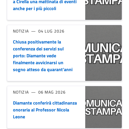
a Cirella una mattinata di eventi
anche per i più piccoli
NOTIZIA
04 LUG 2026
Chiusa positivamente la
conferenza dei servizi sul
porto: Diamante vede
finalmente avvicinarsi un
sogno atteso da quarant’anni
NOTIZIA
06 MAG 2026
Diamante conferirà cittadinanza
onoraria al Professor Nicola
Leone