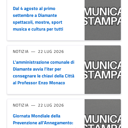
Dal 4 agosto al primo
settembre a Diamante
spettacoli, mostre, sport
musica e cultura per tutti
NOTIZIA
22 LUG 2026
L'amministrazione comunale di
Diamante avvia l'iter per
consegnare le chiavi della Città
al Professor Enzo Monaco
NOTIZIA
22 LUG 2026
Giornata Mondiale della
Prevenzione all'Annegamento: