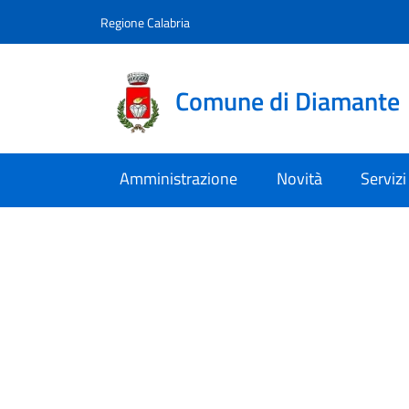
Vai al contenuto
accedi al menu
footer.enter
Regione Calabria
Comune di Diamante
Amministrazione
Novità
Servizi