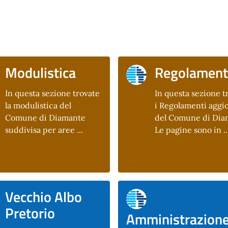
Modulistica
Regolament
In questa sezione trovate
In questa sezione t
la modulistica del
i Regolamenti aggio
Comune di Diamante
del Comune di Dia
suddivisa per aree ...
Le pagine sono in ..
Vecchio Albo
Pretorio
Amministrazion