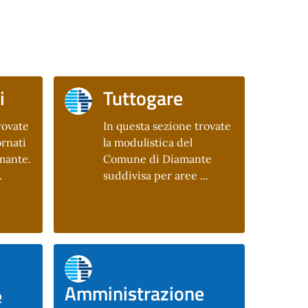
i
Tuttogare
rovate
In questa sezione trovate
rnati
la modulistica del
mante.
Comune di Diamante
.
suddivisa per aree ...
Amministrazione
e