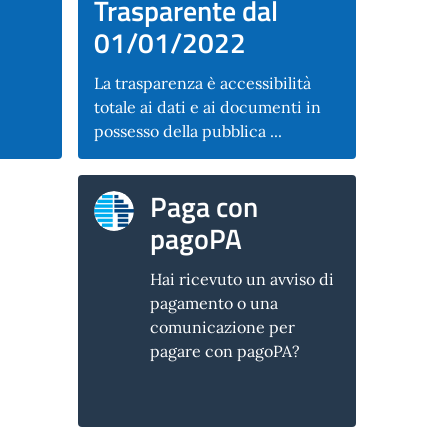
Trasparente dal
01/01/2022
La trasparenza è accessibilità
totale ai dati e ai documenti in
possesso della pubblica ...
Paga con
pagoPA
Hai ricevuto un avviso di
pagamento o una
comunicazione per
pagare con pagoPA?