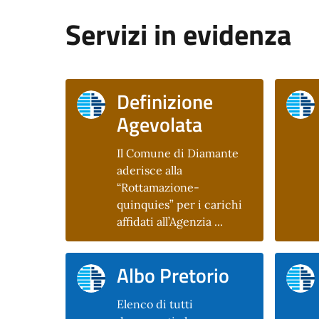
Servizi in evidenza
Definizione
Agevolata
Il Comune di Diamante
aderisce alla
“Rottamazione-
quinquies” per i carichi
affidati all’Agenzia ...
Albo Pretorio
Elenco di tutti