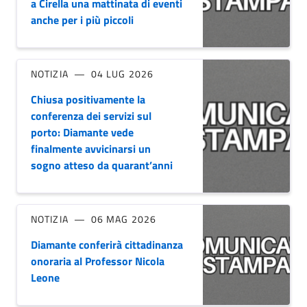
a Cirella una mattinata di eventi
anche per i più piccoli
NOTIZIA
04 LUG 2026
Chiusa positivamente la
conferenza dei servizi sul
porto: Diamante vede
finalmente avvicinarsi un
sogno atteso da quarant’anni
NOTIZIA
06 MAG 2026
Diamante conferirà cittadinanza
onoraria al Professor Nicola
Leone