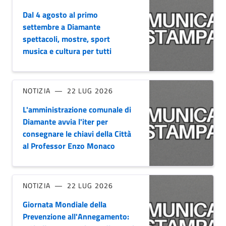
Dal 4 agosto al primo
settembre a Diamante
spettacoli, mostre, sport
musica e cultura per tutti
NOTIZIA
22 LUG 2026
L'amministrazione comunale di
Diamante avvia l'iter per
consegnare le chiavi della Città
al Professor Enzo Monaco
NOTIZIA
22 LUG 2026
Giornata Mondiale della
Prevenzione all'Annegamento: