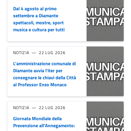
Dal 4 agosto al primo
settembre a Diamante
spettacoli, mostre, sport
musica e cultura per tutti
NOTIZIA
22 LUG 2026
L'amministrazione comunale di
Diamante avvia l'iter per
consegnare le chiavi della Città
al Professor Enzo Monaco
NOTIZIA
22 LUG 2026
Giornata Mondiale della
Prevenzione all'Annegamento: