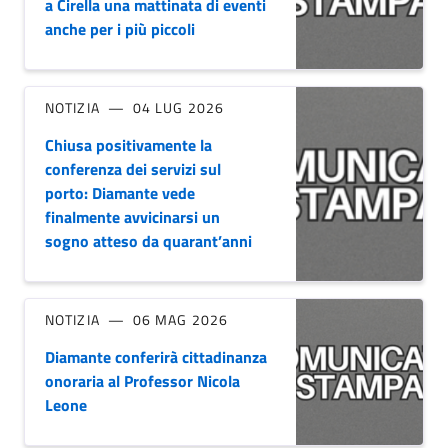
a Cirella una mattinata di eventi
anche per i più piccoli
NOTIZIA
04 LUG 2026
Chiusa positivamente la
conferenza dei servizi sul
porto: Diamante vede
finalmente avvicinarsi un
sogno atteso da quarant’anni
NOTIZIA
06 MAG 2026
Diamante conferirà cittadinanza
onoraria al Professor Nicola
Leone