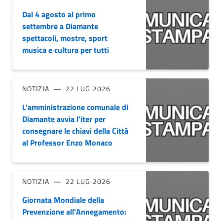
Dal 4 agosto al primo
settembre a Diamante
spettacoli, mostre, sport
musica e cultura per tutti
NOTIZIA
22 LUG 2026
L'amministrazione comunale di
Diamante avvia l'iter per
consegnare le chiavi della Città
al Professor Enzo Monaco
NOTIZIA
22 LUG 2026
Giornata Mondiale della
Prevenzione all'Annegamento: