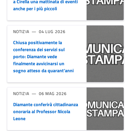
a Cirella una mattinata di eventi
anche per i più piccoli
NOTIZIA
04 LUG 2026
Chiusa positivamente la
conferenza dei servizi sul
porto: Diamante vede
finalmente avvicinarsi un
sogno atteso da quarant’anni
NOTIZIA
06 MAG 2026
Diamante conferirà cittadinanza
onoraria al Professor Nicola
Leone