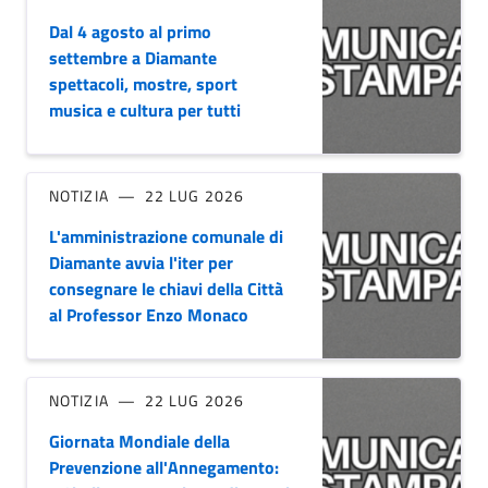
Dal 4 agosto al primo
settembre a Diamante
spettacoli, mostre, sport
musica e cultura per tutti
NOTIZIA
22 LUG 2026
L'amministrazione comunale di
Diamante avvia l'iter per
consegnare le chiavi della Città
al Professor Enzo Monaco
NOTIZIA
22 LUG 2026
Giornata Mondiale della
Prevenzione all'Annegamento: