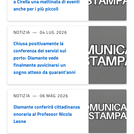
a Cirella una mattinata di eventi
anche per i più piccoli
NOTIZIA
04 LUG 2026
Chiusa positivamente la
conferenza dei servizi sul
porto: Diamante vede
finalmente avvicinarsi un
sogno atteso da quarant’anni
NOTIZIA
06 MAG 2026
Diamante conferirà cittadinanza
onoraria al Professor Nicola
Leone