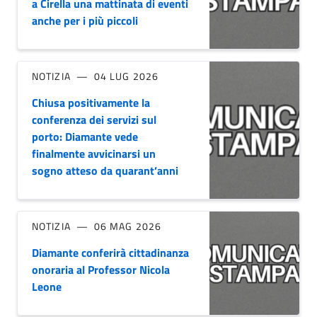
a Cirella una mattinata di eventi
anche per i più piccoli
NOTIZIA
04 LUG 2026
Chiusa positivamente la
conferenza dei servizi sul
porto: Diamante vede
finalmente avvicinarsi un
sogno atteso da quarant’anni
NOTIZIA
06 MAG 2026
Diamante conferirà cittadinanza
onoraria al Professor Nicola
Leone