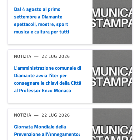
Dal 4 agosto al primo
settembre a Diamante
spettacoli, mostre, sport
musica e cultura per tutti
NOTIZIA
22 LUG 2026
L'amministrazione comunale di
Diamante avvia l'iter per
consegnare le chiavi della Città
al Professor Enzo Monaco
NOTIZIA
22 LUG 2026
Giornata Mondiale della
Prevenzione all'Annegamento: