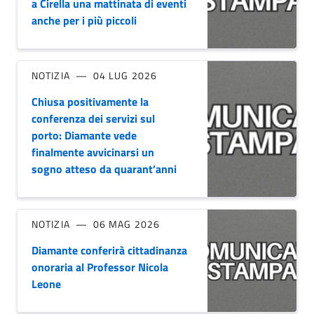
a Cirella una mattinata di eventi
anche per i più piccoli
NOTIZIA
04 LUG 2026
Chiusa positivamente la
conferenza dei servizi sul
porto: Diamante vede
finalmente avvicinarsi un
sogno atteso da quarant’anni
NOTIZIA
06 MAG 2026
Diamante conferirà cittadinanza
onoraria al Professor Nicola
Leone