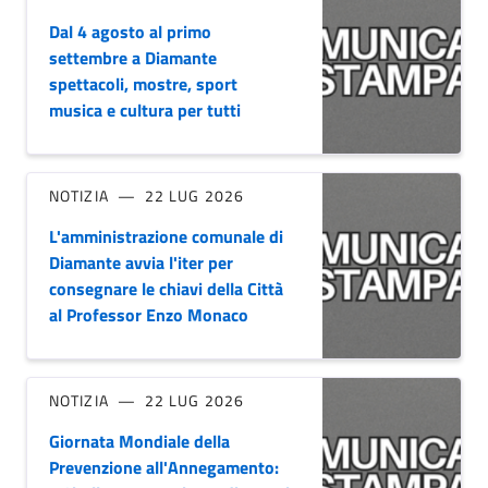
Dal 4 agosto al primo
settembre a Diamante
spettacoli, mostre, sport
musica e cultura per tutti
NOTIZIA
22 LUG 2026
L'amministrazione comunale di
Diamante avvia l'iter per
consegnare le chiavi della Città
al Professor Enzo Monaco
NOTIZIA
22 LUG 2026
Giornata Mondiale della
Prevenzione all'Annegamento: